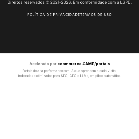
Direitos reservados © 2021-2026. Em conformidade com a LGPD.
POLÍTICA DE PRIVACIDADE
TERMOS DE USO
Acelerado por
ecommerce.CAMP/portais
Portais de alta performance com IA que aprendem a cada visita,
indexados e otimizados para SEO, GEO e LLMs, em piloto automático.