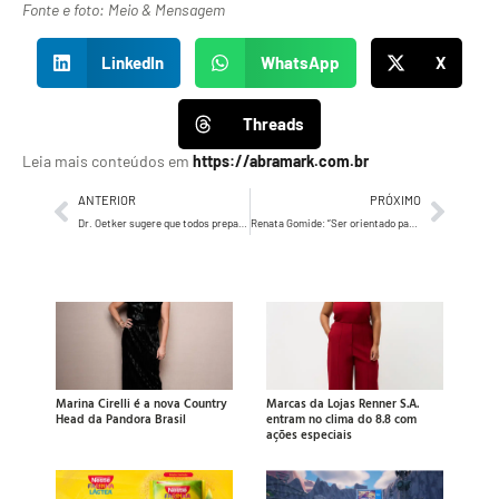
Fonte e foto: Meio & Mensagem
LinkedIn
WhatsApp
X
Threads
Leia mais conteúdos em
https://abramark.com.br
ANTERIOR
PRÓXIMO
Dr. Oetker sugere que todos preparem um bolo para o seu amigo secreto
Renata Gomide: “Ser orientado para o consumidor significa que as estratégias vêm de fora para dentro”
Marina Cirelli é a nova Country
Marcas da Lojas Renner S.A.
Head da Pandora Brasil
entram no clima do 8.8 com
ações especiais