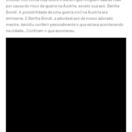
por causa do risco de guerra na Áustria, exceto sua avó, Bertha
Bondi. A possibilidade de uma guerra civil na Áustria era
eminente. E Bertha Bondi, a adorável avó de nosso adorado
mestre, decidiu conferir pessoalmente o que estava acontecendo
na cidade…Confiram o que aconteceu.