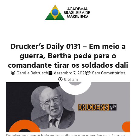
Drucker’s Daily 0131 – Em meio a
guerra, Bertha pede para o
comandante tirar os soldados dali
Camila Baltrusch
dezembro 7, 2021
Sem Comentários
8:31 am
Drucker nos conta hoje sobre o dia em que ninguém saía às ruas