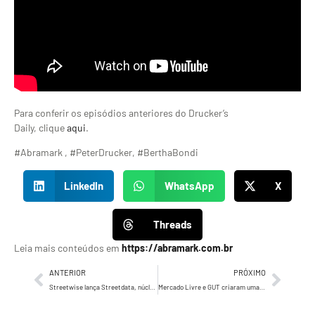
Para conferir os episódios anteriores do Drucker’s
Daily, clique
aqui
.
#Abramark , #PeterDrucker, #BerthaBondi
LinkedIn
WhatsApp
X
Threads
Leia mais conteúdos em
https://abramark.com.br
ANTERIOR
PRÓXIMO
Streetwise lança Streetdata, núcleo de Adtech e BI para converger Mobile com OOH
Mercado Livre e GUT criaram uma campanha para conectar entes queridos