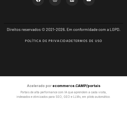
Direitos reservados © 2021-2026. Em conformidade com a LGPD.
POLÍTICA DE PRIVACIDADE
TERMOS DE USO
Acelerado por
ecommerce.CAMP/portais
Portais de alta performance com IA que aprendem a cada visita,
indexados e otimizados para SEO, GEO e LLMs, em piloto automático.