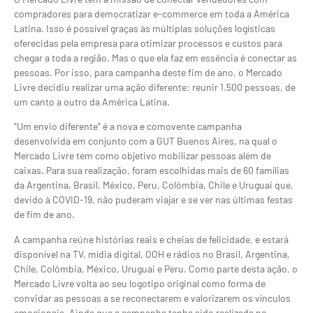
compradores para democratizar e-commerce em toda a América
Latina. Isso é possível graças às múltiplas soluções logísticas
oferecidas pela empresa para otimizar processos e custos para
chegar a toda a região. Mas o que ela faz em essência é conectar as
pessoas. Por isso, para campanha deste fim de ano, o Mercado
Livre decidiu realizar uma ação diferente: reunir 1.500 pessoas, de
um canto a outro da América Latina.
“Um envio diferente” é a nova e comovente campanha
desenvolvida em conjunto com a GUT Buenos Aires, na qual o
Mercado Livre tem como objetivo mobilizar pessoas além de
caixas. Para sua realização, foram escolhidas mais de 60 famílias
da Argentina, Brasil, México, Peru, Colômbia, Chile e Uruguai que,
devido à COVID-19, não puderam viajar e se ver nas últimas festas
de fim de ano.
A campanha reúne histórias reais e cheias de felicidade, e estará
disponível na TV, mídia digital, OOH e rádios no Brasil, Argentina,
Chile, Colômbia, México, Uruguai e Peru. Como parte desta ação, o
Mercado Livre volta ao seu logotipo original como forma de
convidar as pessoas a se reconectarem e valorizarem os vínculos
emocionais. Ainda que a campanha tenha sido realizada no