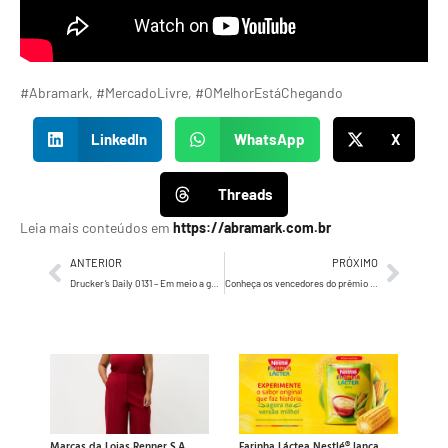
#Abramark, #MercadoLivre, #OMelhorEstáChegando
LinkedIn
WhatsApp
X
Threads
Leia mais conteúdos em
https://abramark.com.br
ANTERIOR
PRÓXIMO
Drucker’s Daily 0131 – Em meio a guerra, Bertha pede para o comandante tirar os soldados dali
Conheça os vencedores do prêmio Caboré 2021
Marcas da Lojas Renner S.A.
Farinha Láctea Nestlé® lança