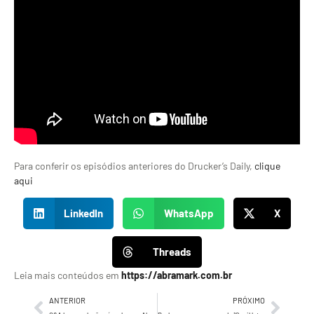
Para conferir os episódios anteriores do Drucker’s Daily,
clique
aqui
LinkedIn
WhatsApp
X
Threads
Leia mais conteúdos em
https://abramark.com.br
ANTERIOR
PRÓXIMO