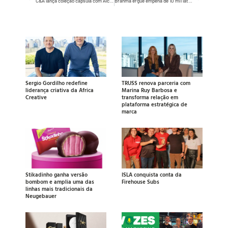
C&A lança coleção cápsula com Alcione com seis camisetas que celebram a Rainha do Samba
Brahma ergue empena de 10 mil latas no Rio de Janeiro para materializar promessa de cerveja grátis se o Brasil conquistar o Hexa
Sergio Gordilho redefine
TRUSS renova parceria com
liderança criativa da Africa
Marina Ruy Barbosa e
Creative
transforma relação em
plataforma estratégica de
marca
Stikadinho ganha versão
ISLA conquista conta da
bombom e amplia uma das
Firehouse Subs
linhas mais tradicionais da
Neugebauer