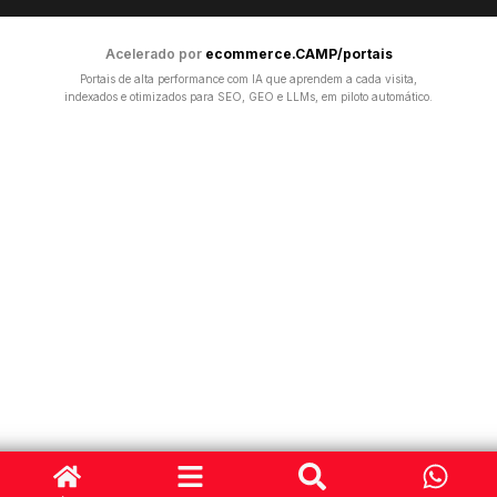
Acelerado por
ecommerce.CAMP/portais
Portais de alta performance com IA que aprendem a cada visita,
indexados e otimizados para SEO, GEO e LLMs, em piloto automático.