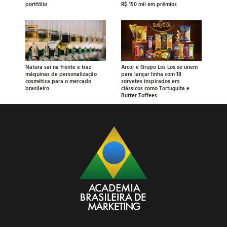
portfólio
R$ 150 mil em prêmios
Natura sai na frente e traz
Arcor e Grupo Los Los se unem
máquinas de personalização
para lançar linha com 18
cosmética para o mercado
sorvetes inspirados em
brasileiro
clássicos como Tortuguita e
Butter Toffees