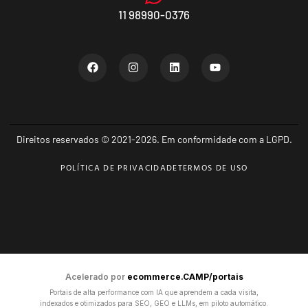
11 98990-0376
Direitos reservados © 2021-2026. Em conformidade com a LGPD.
POLÍTICA DE PRIVACIDADE
TERMOS DE USO
Acelerado por
ecommerce.CAMP/portais
Portais de alta performance com IA que aprendem a cada visita,
indexados e otimizados para SEO, GEO e LLMs, em piloto automático.