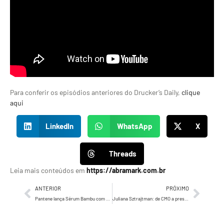
Para conferir os episódios anteriores do Drucker’s Daily,
clique
aqui
LinkedIn
WhatsApp
X
Threads
Leia mais conteúdos em
https://abramark.com.br
ANTERIOR
PRÓXIMO
Pantene lança Sérum Bambu com campanha inspirada em J-Dramas, experiência imersiva no Ibirapuera e tecnologia do Japão
Juliana Sztrajtman: de CMO a presidente da Amazon Brasil