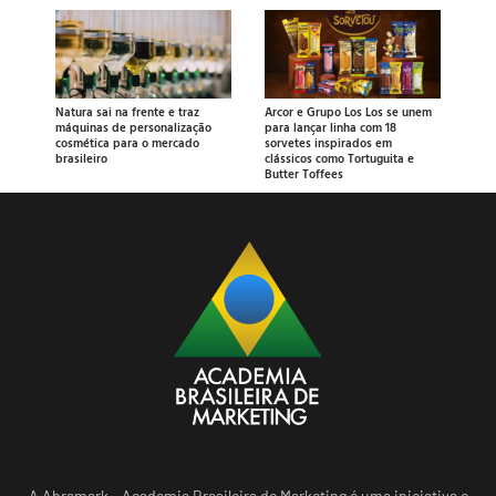
Natura sai na frente e traz
Arcor e Grupo Los Los se unem
máquinas de personalização
para lançar linha com 18
cosmética para o mercado
sorvetes inspirados em
brasileiro
clássicos como Tortuguita e
Butter Toffees
A Abramark – Academia Brasileira de Marketing é uma iniciativa e