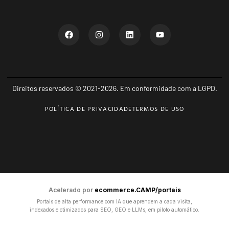
Direitos reservados © 2021-2026. Em conformidade com a LGPD.
POLÍTICA DE PRIVACIDADE
TERMOS DE USO
Acelerado por
ecommerce.CAMP/portais
Portais de alta performance com IA que aprendem a cada visita,
indexados e otimizados para SEO, GEO e LLMs, em piloto automático.