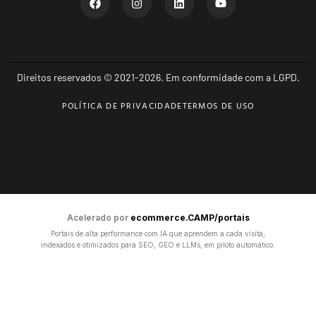
Direitos reservados © 2021-2026. Em conformidade com a LGPD.
POLÍTICA DE PRIVACIDADE
TERMOS DE USO
Acelerado por
ecommerce.CAMP/portais
Portais de alta performance com IA que aprendem a cada visita,
indexados e otimizados para SEO, GEO e LLMs, em piloto automático.