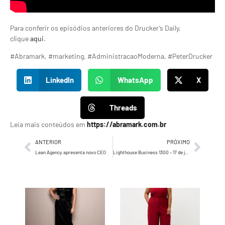
Para conferir os episódios anteriores do Drucker’s Daily,
clique
aqui
.
#Abramark, #marketing, #AdministracaoModerna, #PeterDrucker
LinkedIn
WhatsApp
X
Threads
Leia mais conteúdos em
https://abramark.com.br
ANTERIOR
PRÓXIMO
Lean Agency apresenta novo CEO
Lighthouse Business 1300 – 17 de julho de 2024