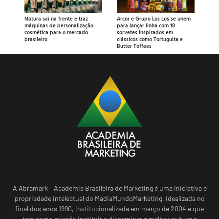
Natura sai na frente e traz
Arcor e Grupo Los Los se unem
máquinas de personalização
para lançar linha com 18
cosmética para o mercado
sorvetes inspirados em
brasileiro
clássicos como Tortuguita e
Butter Toffees
A Abramark – Academia Brasileira de Marketing é uma iniciativa e
propriedade intelectual do MadiaMundoMarketing, idealizada no
final dos anos 1990, institucionalizada em março de 2004 e que
tem como missão instituir e disseminar a melhor cultura e