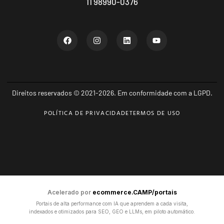
11 98990-0376
Direitos reservados © 2021-2026. Em conformidade com a LGPD.
POLÍTICA DE PRIVACIDADE
TERMOS DE USO
Acelerado por
ecommerce.CAMP/portais
Portais de alta performance com IA que aprendem a cada visita,
indexados e otimizados para SEO, GEO e LLMs, em piloto automático.