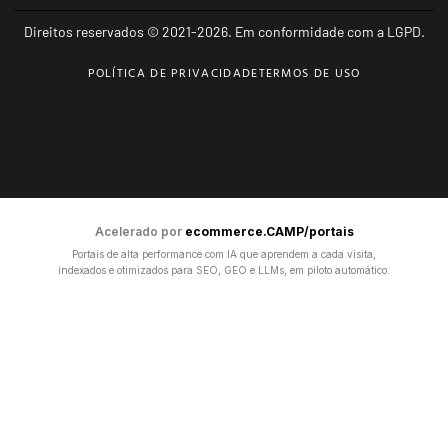
Direitos reservados © 2021-2026. Em conformidade com a LGPD.
POLÍTICA DE PRIVACIDADE
TERMOS DE USO
Acelerado por
ecommerce.CAMP/portais
Portais de alta performance com IA que aprendem a cada visita,
indexados e otimizados para SEO, GEO e LLMs, em piloto automático.