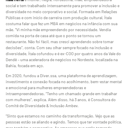
social e tem trabalhado intensamente para promover a inclusão e
diversidade no meio corporativo e social. Formada em Relações
Públicas e com início de carreira com produção cultural, Ítala
costuma falar que fez um MBA em negócios na infância com sua
mãe. “Vi minha mãe empreendendo por necessidade. Vendia
comida na porta de casa até que o ponto se tornou um
restaurante. Não foi fácil, mas cresci aprendendo sobre tomar
decisões”, conta. Com seu olhar sempre focado na inclusão e
diversidade, Ítala cofundou e é ex-COO por quatro anos da Vale do
Dendê – uma aceleradora de negócios no Nordeste, localizada na
Bahia, focada em aço.
Em 2020, fundou a Diver.ssa, uma plataforma de aprendizagem,
investimento e conexão focada no acolhimento, bem-estar mental
e emocional para mulheres empreendedoras e
intraempreendedoras. “Tenho um chamado grande em trabalhar
com mulheres”, explica. Além disso, há 3 anos, é Consultora do
Comitê de Diversidade & Inclusão Ambev.
“Sinto que estamos no caminho da transformação. Vejo que as
pessoas estão se aliando e agindo. Temos que ter vontade política,
mas também a corporativa. As empresas que estão tomando