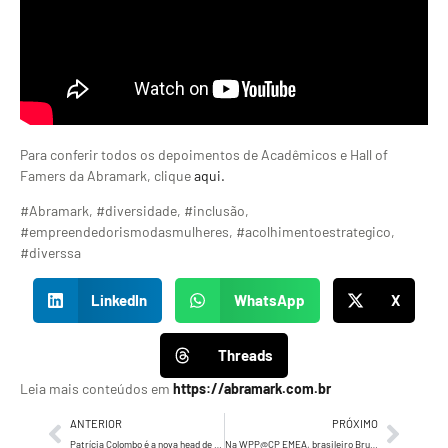
Para conferir todos os depoimentos de Acadêmicos e Hall of
Famers da Abramark, clique
aqui.
#Abramark, #diversidade, #inclusão,
#empreendedorismodasmulheres, #acolhimentoestrategico,
#diverssa
LinkedIn
WhatsApp
X
Threads
Leia mais conteúdos em
https://abramark.com.br
ANTERIOR
PRÓXIMO
Patrícia Colombo é a nova head de conteúdo da WMcCann
Na WPP@CP EMEA, brasileiro Bruno Toporovschi vai gerir a comunicação digital da Colgate-Palmolive para 46 países