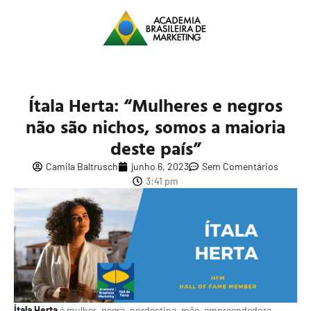
Ítala Herta: “Mulheres e negros
não são nichos, somos a maioria
deste país”
Camila Baltrusch
junho 6, 2023
Sem Comentários
3:41 pm
Ítala Herta
é mulher, negra, nordestina, mãe, empreendedora