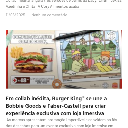
Collab inédita lançará três versões de balms da Laby: Lílith, Icekiss
Azedinha e Chita A Cory Alimentos acaba
11/06/2025
Nenhum comentário
Em collab inédita, Burger King® se une a
Bobbie Goods e Faber-Castell para criar
experiência exclusiva com loja imersiva
As marcas apresentam promoção imperdível e convidam os fãs
dos desenhos para um evento exclusivo com loja imersiva em