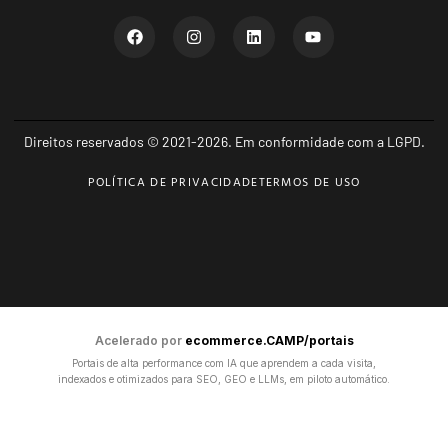
Direitos reservados © 2021-2026. Em conformidade com a LGPD.
POLÍTICA DE PRIVACIDADE
TERMOS DE USO
Acelerado por
ecommerce.CAMP/portais
Portais de alta performance com IA que aprendem a cada visita,
indexados e otimizados para SEO, GEO e LLMs, em piloto automático.