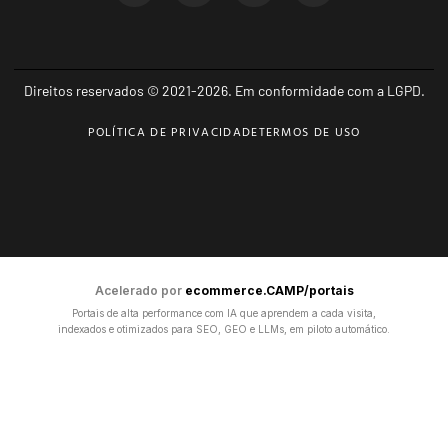
Direitos reservados © 2021-2026. Em conformidade com a LGPD.
POLÍTICA DE PRIVACIDADE
TERMOS DE USO
Acelerado por
ecommerce.CAMP/portais
Portais de alta performance com IA que aprendem a cada visita,
indexados e otimizados para SEO, GEO e LLMs, em piloto automático.