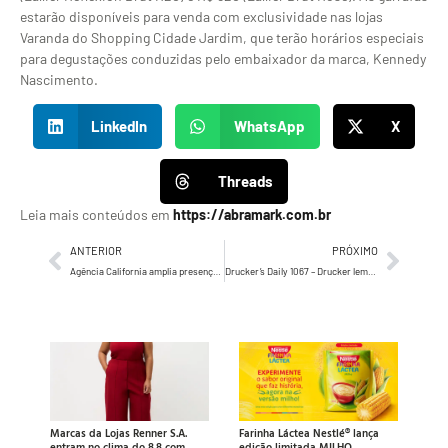
estarão disponíveis para venda com exclusividade nas lojas
Varanda do Shopping Cidade Jardim, que terão horários especiais
para degustações conduzidas pelo embaixador da marca, Kennedy
Nascimento.
LinkedIn
WhatsApp
X
Threads
Leia mais conteúdos em
https://abramark.com.br
ANTERIOR
PRÓXIMO
Agência California amplia presença e conquista novas contas
Drucker’s Daily 1067 – Drucker lembra e avisa, sobre as comunicações mais importantes…
Marcas da Lojas Renner S.A.
Farinha Láctea Nestlé® lança
entram no clima do 8.8 com
edição limitada MILHO