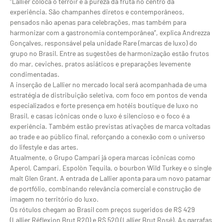
“Lallier coloca o terroir e a pureza da fruta no centro da
experiência. São champanhes diretos e contemporâneos,
pensados não apenas para celebrações, mas também para
harmonizar com a gastronomia contemporânea”, explica Andrezza
Gonçalves, responsável pela unidade Rare (marcas de luxo) do
grupo no Brasil. Entre as sugestões de harmonização estão frutos
do mar, ceviches, pratos asiáticos e preparações levemente
condimentadas.
A inserção de Lallier no mercado local será acompanhada de uma
estratégia de distribuição seletiva, com foco em pontos de venda
especializados e forte presença em hotéis boutique de luxo no
Brasil, e casas icônicas onde o luxo é silencioso e o foco é a
experiência. Também estão previstas ativações de marca voltadas
ao trade e ao público final, reforçando a conexão com o universo
do lifestyle e das artes.
Atualmente, o Grupo Campari já opera marcas icônicas como
Aperol, Campari, Espolòn Tequila, o bourbon Wild Turkey e o single
malt Glen Grant. A entrada de Lallier aponta para um novo patamar
de portfólio, combinando relevância comercial e construção de
imagem no território do luxo.
Os rótulos chegam ao Brasil com preços sugeridos de R$ 429
(Lallier Réflexion Brut R20) e R$ 520 (Lallier Brut Rosé). As garrafas