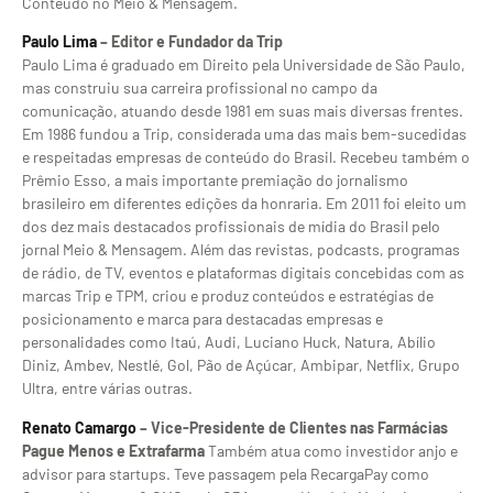
Conteúdo no Meio & Mensagem.
Paulo Lima
– Editor e Fundador da Trip
Paulo Lima é graduado em Direito pela Universidade de São Paulo,
mas construiu sua carreira profissional no campo da
comunicação, atuando desde 1981 em suas mais diversas frentes.
Em 1986 fundou a Trip, considerada uma das mais bem-sucedidas
e respeitadas empresas de conteúdo do Brasil. Recebeu também o
Prêmio Esso, a mais importante premiação do jornalismo
brasileiro em diferentes edições da honraria. Em 2011 foi eleito um
dos dez mais destacados profissionais de mídia do Brasil pelo
jornal Meio & Mensagem. Além das revistas, podcasts, programas
de rádio, de TV, eventos e plataformas digitais concebidas com as
marcas Trip e TPM, criou e produz conteúdos e estratégias de
posicionamento e marca para destacadas empresas e
personalidades como Itaú, Audi, Luciano Huck, Natura, Abílio
Diniz, Ambev, Nestlé, Gol, Pão de Açúcar, Ambipar, Netflix, Grupo
Ultra, entre várias outras.
Renato Camargo
– Vice-Presidente de Clientes nas Farmácias
Pague Menos e Extrafarma
Também atua como investidor anjo e
advisor para startups. Teve passagem pela RecargaPay como