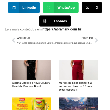
LinkedIn
WhatsApp
X
Threads
Leia mais conteúdos em
https://abramark.com.br
ANTERIOR
PRÓXIMO
Vult lança collab com Camila Loures em campanha comandada pela AlmapBBDO
Pesquisa mostra que apenas 4% das empresas têm cultura de dados avançada na área de comunicação
Marina Cirelli é a nova Country
Marcas da Lojas Renner S.A.
Head da Pandora Brasil
entram no clima do 8.8 com
ações especiais