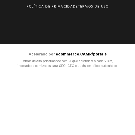
POLÍTICA DE PRIVACIDADE
TERMOS DE USO
Acelerado por
ecommerce.CAMP/portais
Portais de alta performance com IA que aprendem a cada visita,
indexados e otimizados para SEO, GEO e LLMs, em piloto automático.