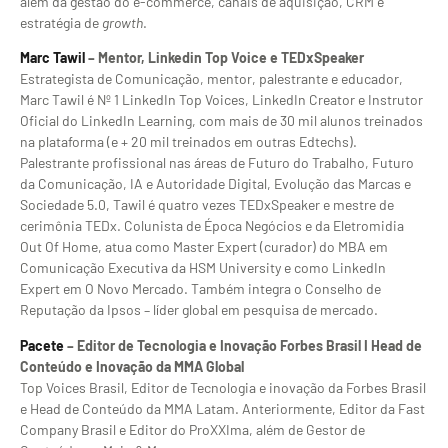
além da gestão do e-commerce, canais de aquisição, CRM e
estratégia de
growth
.
Marc Tawil
– Mentor, Linkedin Top Voice e TEDxSpeaker
Estrategista de Comunicação, mentor, palestrante e educador,
Marc Tawil é Nº 1 LinkedIn Top Voices, LinkedIn Creator e Instrutor
Oficial do LinkedIn Learning, com mais de 30 mil alunos treinados
na plataforma (e + 20 mil treinados em outras Edtechs).
Palestrante profissional nas áreas de Futuro do Trabalho, Futuro
da Comunicação, IA e Autoridade Digital, Evolução das Marcas e
Sociedade 5.0, Tawil é quatro vezes TEDxSpeaker e mestre de
cerimônia TEDx. Colunista de Época Negócios e da Eletromidia
Out Of Home, atua como Master Expert (curador) do MBA em
Comunicação Executiva da HSM University e como LinkedIn
Expert em O Novo Mercado. Também integra o Conselho de
Reputação da Ipsos – líder global em pesquisa de mercado.
Pacete
– Editor de Tecnologia e Inovação Forbes Brasil I Head de
Conteúdo e Inovação da MMA Global
Top Voices Brasil, Editor de Tecnologia e inovação da Forbes Brasil
e Head de Conteúdo da MMA Latam. Anteriormente, Editor da Fast
Company Brasil e Editor do ProXXIma, além de Gestor de