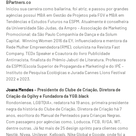
BPartners.co
Iniciou sua carreira como bailarina, foi atriz, e passou por grandes
agências possui MBA em Gestão de Projetos pela FGV e MBA em
Tendências e Estudos Futuros na ESPM. Atualmente é conselheira
da Universidade São Judas, da Ampro – Associação de Marketing
Promocional; da São Paulo Companhia de Dança e da Solum
Capital. Winning Women 2016 da EY, influenciadora e mentora da
Rede Mulher Empreendedora (RME), colunista na Revista Fast
Company, TEDx Speaker e Coautora do livro Publicidade
Antirracista, finalista do Prêmio Jabuti de Literatura. Professora
da ESPM (Escola Superior de Propaganda e Marketing) e do IPÊ –
Instituto de Pesquisa Ecológicas e Jurada Cannes Lions Festival
2022 e 2023.
Joana Mendes
– Presidente do Clube de Criação, Diretora de
Criação da Ogilvy e Fundadora da YGB.black
Rondoniense, LGBTQIA+, redatora há 19 anos, primeira presidente
negra da história do Clube de Criação, Diretora de Criação há 7
anos, escritora do Manual de Penteados para Crianças Negras.
Com passagens por agências como, Loducca, FCB, R/GA, WT,
dentre outras. Já fez mais de 25 design
sprints
para clientes como
Nestlé, Nivea, Unilever, Kellogg’s, Nike Global e Google, onde foi a