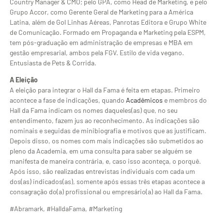
Country Manager & CMO; pelo GPA, como Head de Marketing, e pelo
Grupo Accor, como Gerente Geral de Marketing para a América
Latina, além de Gol Linhas Aéreas, Panrotas Editora e Grupo White
de Comunicação. Formado em Propaganda e Marketing pela ESPM,
tem pós-graduação em administração de empresas e MBA em
gestão empresarial, ambos pela FGV. Estilo de vida vegano.
Entusiasta de Pets & Corrida.
A Eleição
A eleição para integrar o Hall da Fama é feita em etapas. Primeiro
acontece a fase de indicações, quando
Acadêmicos
e membros do
Hall da Fama indicam os nomes daqueles(as) que, no seu
entendimento, fazem jus ao reconhecimento. As indicações são
nominais e seguidas de minibiografia e motivos que as justificam.
Depois disso, os nomes com mais indicações são submetidos ao
pleno da Academia, em uma consulta para saber se alguém se
manifesta de maneira contrária, e, caso isso aconteça, o porquê.
Após isso, são realizadas entrevistas individuais com cada um
dos(as) indicados(as), somente após essas três etapas acontece a
consagração do(a) profissional ou empresário(a) ao Hall da Fama.
#Abramark, #HalldaFama, #Marketing