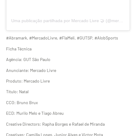
Uma publicação partilhada por Mercado Livre 🤝 (@mercadolivre)
#Abramark, #MercadoLivre, #FlaMeli, #GUTSP, #AlobSports
Ficha Técnica
Agência: GUT São Paulo
Anunciante: Mercado Livre
Produto: Mercado Livre
Título: Natal
CCO: Bruno Brux
ECD: Murilo Melo e Tiago Abreu
Creative Directors: Rapha Borges e Rafael de Miranda
Creatives: Camilla Lopes, Junior Alves e Victor Mota