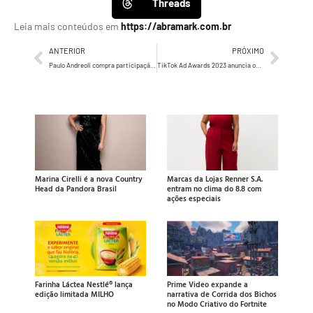
Threads
Leia mais conteúdos em
https://abramark.com.br
ANTERIOR
PRÓXIMO
Paulo Andreoli compra participação da Publicis e retoma controle da agência MSL Andreoli
TikTok Ad Awards 2023 anuncia os vencedores com destaque para o Duolingo Brasil
Marina Cirelli é a nova Country
Marcas da Lojas Renner S.A.
Head da Pandora Brasil
entram no clima do 8.8 com
ações especiais
Farinha Láctea Nestlé® lança
Prime Video expande a
edição limitada MILHO
narrativa de Corrida dos Bichos
no Modo Criativo do Fortnite