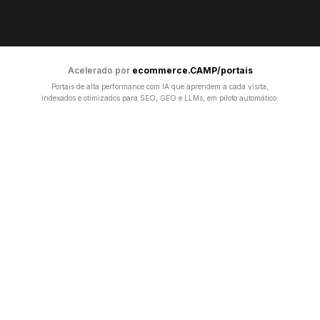
Acelerado por
ecommerce.CAMP/portais
Portais de alta performance com IA que aprendem a cada visita,
indexados e otimizados para SEO, GEO e LLMs, em piloto automático.