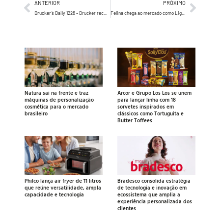
ANTERIOR
PRÓXIMO
Drucker’s Daily 1226 – Drucker recomenda que todos os profissionais de uma empresa…
Felina chega ao mercado como Lights Off Creative Company com IA como infraestrutura e Marcia Esteves como CEO
Natura sai na frente e traz
Arcor e Grupo Los Los se unem
máquinas de personalização
para lançar linha com 18
cosmética para o mercado
sorvetes inspirados em
brasileiro
clássicos como Tortuguita e
Butter Toffees
Philco lança air fryer de 11 litros
Bradesco consolida estratégia
que reúne versatilidade, ampla
de tecnologia e inovação em
capacidade e tecnologia
ecossistema que amplia a
experiência personalizada dos
clientes