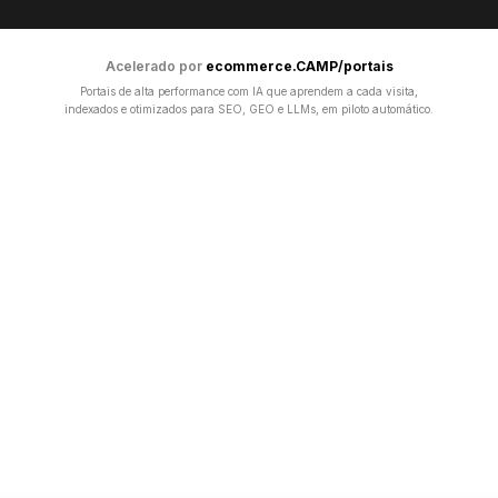
Acelerado por
ecommerce.CAMP/portais
Portais de alta performance com IA que aprendem a cada visita,
indexados e otimizados para SEO, GEO e LLMs, em piloto automático.