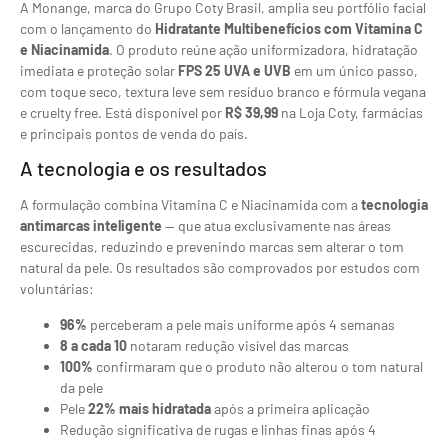
A Monange, marca do Grupo Coty Brasil, amplia seu portfólio facial
com o lançamento do
Hidratante Multibenefícios com Vitamina C
e Niacinamida
. O produto reúne ação uniformizadora, hidratação
imediata e proteção solar
FPS 25 UVA e UVB
em um único passo,
com toque seco, textura leve sem resíduo branco e fórmula vegana
e cruelty free. Está disponível por
R$ 39,99
na Loja Coty, farmácias
e principais pontos de venda do país.
A tecnologia e os resultados
A formulação combina Vitamina C e Niacinamida com a
tecnologia
antimarcas inteligente
— que atua exclusivamente nas áreas
escurecidas, reduzindo e prevenindo marcas sem alterar o tom
natural da pele. Os resultados são comprovados por estudos com
voluntárias:
96%
perceberam a pele mais uniforme após 4 semanas
8 a cada 10
notaram redução visível das marcas
100%
confirmaram que o produto não alterou o tom natural
da pele
Pele
22% mais hidratada
após a primeira aplicação
Redução significativa de rugas e linhas finas após 4