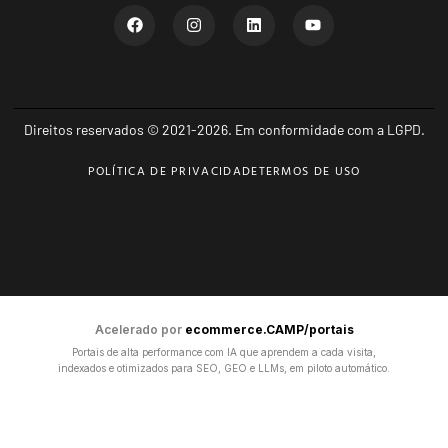
Direitos reservados © 2021-2026. Em conformidade com a LGPD.
POLÍTICA DE PRIVACIDADE
TERMOS DE USO
Acelerado por
ecommerce.CAMP/portais
Portais de alta performance com IA que aprendem a cada visita,
indexados e otimizados para SEO, GEO e LLMs, em piloto automático.