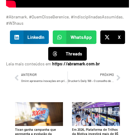
#Abramark, #QuemDisseBerenice, #IndisciplinadasAssumidas,
#W3haus
LinkedIn
WhatsApp
X
Threads
Leia mais conteúdos em
https://abramark.com.br
ANTERIOR
PRÓXIMO
Omint apresenta inovações em privacidade de dados pessoais no APP Minha Omint
Drucker’s Daily 198 – O conselho de Drucker para o Brasil
Tixan ganha campanha que
Em 2026, Plataforma de Trilhos
apresenta a evolução da
da Motiva investirá mais de R$