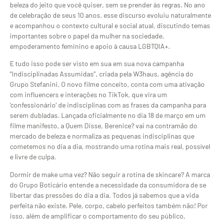
beleza do jeito que você quiser, sem se prender às regras. No ano
de celebração de seus 10 anos, esse discurso evoluiu naturalmente
e acompanhou o contexto cultural e social atual, discutindo temas
importantes sobre o papel da mulher na sociedade,
empoderamento feminino e apoio à causa LGBTQIA+.
E tudo isso pode ser visto em sua em sua nova campanha
“Indisciplinadas Assumidas”, criada pela W3haus, agência do
Grupo Stefanini. O novo filme conceito, conta com uma ativação
com influencers e interações no TikTok, que vira um
‘confessionário’ de indisciplinas com as frases da campanha para
serem dubladas. Lançada oficialmente no dia 18 de março em um
filme manifesto, a Quem Disse, Berenice? vai na contramão do
mercado de beleza e normaliza as pequenas indisciplinas que
cometemos no dia a dia, mostrando uma rotina mais real, possível
e livre de culpa.
Dormir de make uma vez? Não seguir a rotina de skincare? A marca
do Grupo Boticário entende a necessidade da consumidora de se
libertar das pressões do dia a dia. Todos já sabemos que a vida
perfeita não existe. Pele, corpo, cabelo perfeitos também não! Por
isso, além de amplificar o comportamento do seu público,