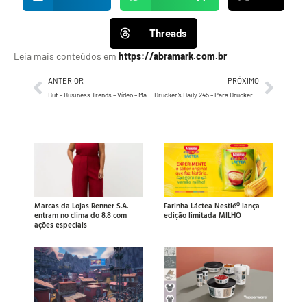
Threads
Leia mais conteúdos em
https://abramark.com.br
ANTERIOR
PRÓXIMO
But – Business Trends – Vídeo – Maio 2022
Drucker’s Daily 245 – Para Drucker, os acontecimentos que determinarão o futuro já aconteceram
Marcas da Lojas Renner S.A.
Farinha Láctea Nestlé® lança
entram no clima do 8.8 com
edição limitada MILHO
ações especiais