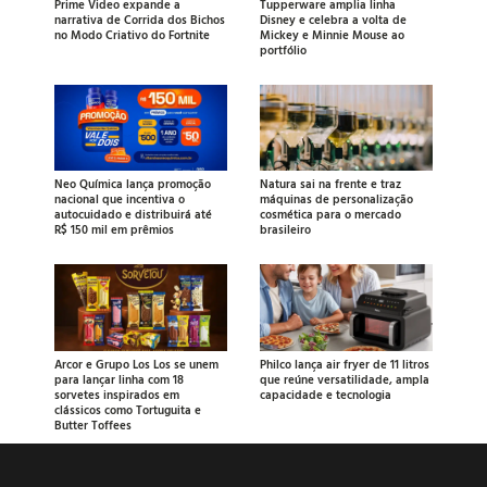
Prime Video expande a
Tupperware amplia linha
narrativa de Corrida dos Bichos
Disney e celebra a volta de
no Modo Criativo do Fortnite
Mickey e Minnie Mouse ao
portfólio
Neo Química lança promoção
Natura sai na frente e traz
nacional que incentiva o
máquinas de personalização
autocuidado e distribuirá até
cosmética para o mercado
R$ 150 mil em prêmios
brasileiro
Arcor e Grupo Los Los se unem
Philco lança air fryer de 11 litros
para lançar linha com 18
que reúne versatilidade, ampla
sorvetes inspirados em
capacidade e tecnologia
clássicos como Tortuguita e
Butter Toffees