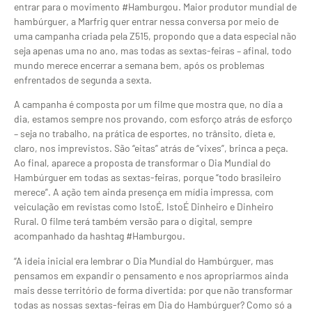
entrar para o movimento #Hamburgou. Maior produtor mundial de
hambúrguer, a Marfrig quer entrar nessa conversa por meio de
uma campanha criada pela Z515, propondo que a data especial não
seja apenas uma no ano, mas todas as sextas-feiras – afinal, todo
mundo merece encerrar a semana bem, após os problemas
enfrentados de segunda a sexta.
A campanha é composta por um filme que mostra que, no dia a
dia, estamos sempre nos provando, com esforço atrás de esforço
– seja no trabalho, na prática de esportes, no trânsito, dieta e,
claro, nos imprevistos. São “eitas” atrás de “vixes”, brinca a peça.
Ao final, aparece a proposta de transformar o Dia Mundial do
Hambúrguer em todas as sextas-feiras, porque “todo brasileiro
merece”. A ação tem ainda presença em mídia impressa, com
veiculação em revistas como IstoÉ, IstoÉ Dinheiro e Dinheiro
Rural. O filme terá também versão para o digital, sempre
acompanhado da hashtag #Hamburgou.
“A ideia inicial era lembrar o Dia Mundial do Hambúrguer, mas
pensamos em expandir o pensamento e nos apropriarmos ainda
mais desse território de forma divertida: por que não transformar
todas as nossas sextas-feiras em Dia do Hambúrguer? Como só a