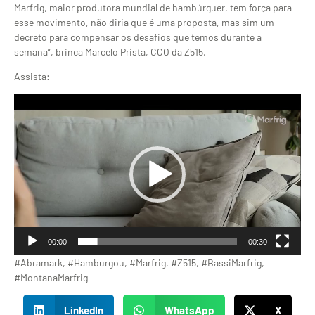
Marfrig, maior produtora mundial de hambúrguer, tem força para
esse movimento, não diria que é uma proposta, mas sim um
decreto para compensar os desafios que temos durante a
semana”, brinca Marcelo Prista, CCO da Z515.
Assista:
Tocador
de
vídeo
00:00
00:30
#Abramark, #Hamburgou, #Marfrig, #Z515, #BassiMarfrig,
#MontanaMarfrig
LinkedIn
WhatsApp
X