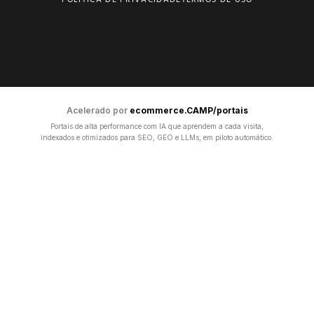
Acelerado por
ecommerce.CAMP/portais
Portais de alta performance com IA que aprendem a cada visita,
indexados e otimizados para SEO, GEO e LLMs, em piloto automático.