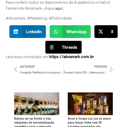
Para conferir todos os depoimentos de Acadêmicos e Hall of
Famers da Abramark, clique
aqui.
#Abramark, #Marketing, #Publicidade
LinkedIn
WhatsApp
X
Threads
Leia mais conteúdos em
https://abramark.com.br
ANTERIOR
PRÓXIMO
Fundação Telefônica Vivo lança primeira edição do estudo Sociedade Digital na América Latina
Drucker’s Daily 235 – Líderes precisam dominar todas as ferramentas e funções? Drucker responde…
Natura sai na frente e traz
Arcor e Grupo Los Los se unem
máquinas de personalização
para lançar linha com 18
cosmética para o mercado
sorvetes inspirados em