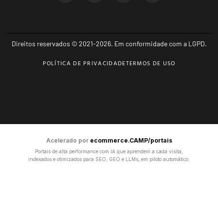
Direitos reservados © 2021-2026. Em conformidade com a LGPD.
POLÍTICA DE PRIVACIDADE
TERMOS DE USO
Acelerado por
ecommerce.CAMP/portais
Portais de alta performance com IA que aprendem a cada visita,
indexados e otimizados para SEO, GEO e LLMs, em piloto automático.