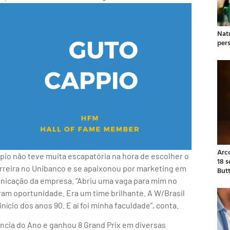
Natu
per
Arc
io não teve muita escapatória na hora de escolher o
18 
 carreira no Unibanco e se apaixonou por marketing em
But
unicação da empresa. “Abriu uma vaga para mim no
am oportunidade. Era um time brilhante. A W/Brasil
ício dos anos 90. E aí foi minha faculdade”, conta.
ência do Ano e ganhou 8 Grand Prix em diversas