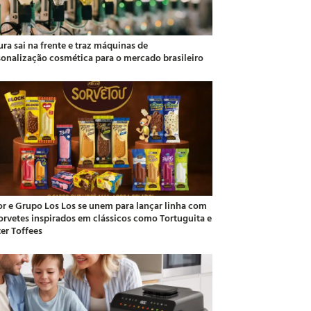
ra sai na frente e traz máquinas de
sonalização cosmética para o mercado brasileiro
or e Grupo Los Los se unem para lançar linha com
sorvetes inspirados em clássicos como Tortuguita e
ter Toffees