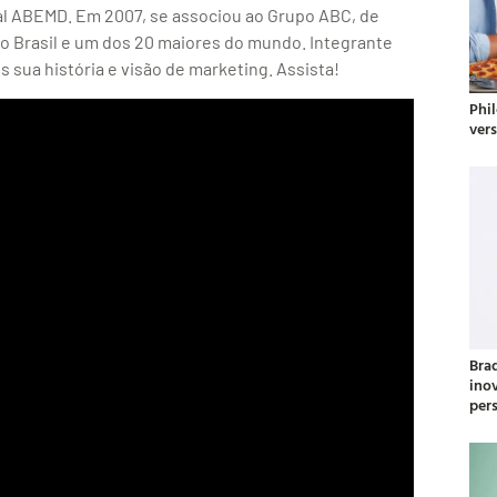
al ABEMD. Em 2007, se associou ao Grupo ABC, de
o Brasil e um dos 20 maiores do mundo. Integrante
 sua história e visão de marketing. Assista!
Phil
ver
Bra
ino
per