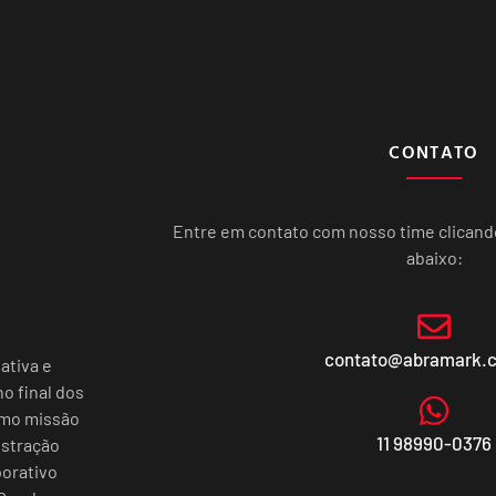
CONTATO
Entre em contato com nosso time clican
abaixo:
contato@abramark.
ativa e
o final dos
omo missão
11 98990-0376
istração
porativo