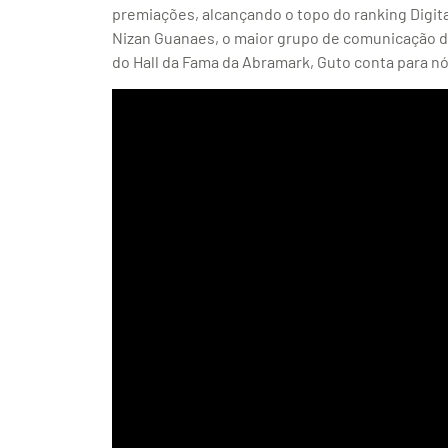
premiações, alcançando o topo do ranking Digit
Nizan Guanaes, o maior grupo de comunicação d
do Hall da Fama da Abramark, Guto conta para nós