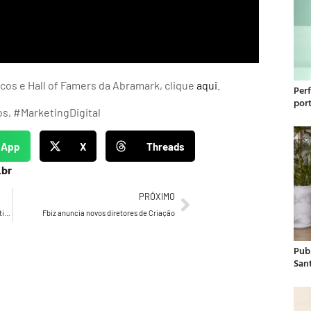
os e Hall of Famers da Abramark, clique
aqui.
Per
por
s, #MarketingDigital
sApp
X
Threads
.br
PRÓXIMO
Studio Nuts tem novo posicionamento e identidade visual
Fbiz anuncia novos diretores de Criação
Publ
San