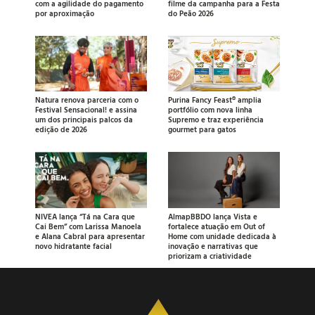
com a agilidade do pagamento
filme da campanha para a Festa
por aproximação
do Peão 2026
Natura renova parceria com o
Purina Fancy Feast® amplia
Festival Sensacional! e assina
portfólio com nova linha
um dos principais palcos da
Supremo e traz experiência
edição de 2026
gourmet para gatos
NIVEA lança “Tá na Cara que
AlmapBBDO lança Vista e
Cai Bem” com Larissa Manoela
fortalece atuação em Out of
e Alana Cabral para apresentar
Home com unidade dedicada à
novo hidratante facial
inovação e narrativas que
priorizam a criatividade