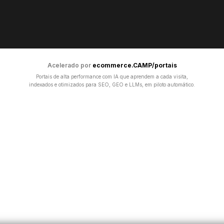
Acelerado por
ecommerce.CAMP/portais
Portais de alta performance com IA que aprendem a cada visita,
indexados e otimizados para SEO, GEO e LLMs, em piloto automático.