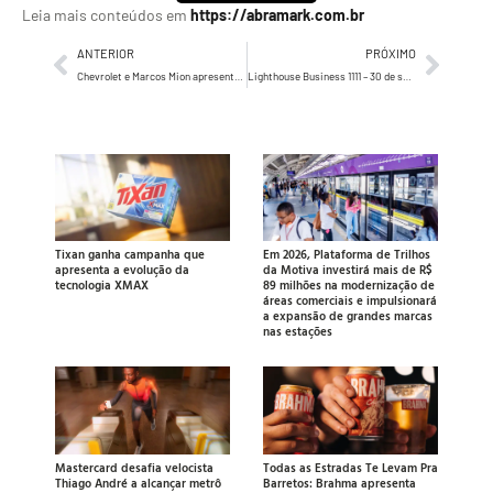
Leia mais conteúdos em
https://abramark.com.br
ANTERIOR
PRÓXIMO
Chevrolet e Marcos Mion apresentam vantagens de adquirir um Chevrolet zero km em nova campanha
Lighthouse Business 1111 – 30 de setembro, 01 e 02 de outubro de 2023
Tixan ganha campanha que
Em 2026, Plataforma de Trilhos
apresenta a evolução da
da Motiva investirá mais de R$
tecnologia XMAX
89 milhões na modernização de
áreas comerciais e impulsionará
a expansão de grandes marcas
nas estações
Mastercard desafia velocista
Todas as Estradas Te Levam Pra
Thiago André a alcançar metrô
Barretos: Brahma apresenta