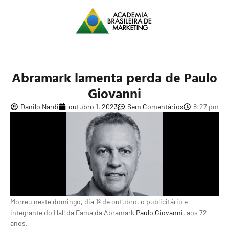
Abramark lamenta perda de Paulo
Giovanni
Danilo Nardi
outubro 1, 2023
Sem Comentários
8:27 pm
Morreu neste domingo, dia 1º de outubro, o publicitário e
integrante do Hall da Fama da Abramark
Paulo Giovanni
, aos 72
anos.