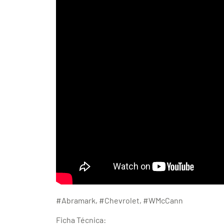
#Abramark, #Chevrolet, #WMcCann
Ficha Técnica: