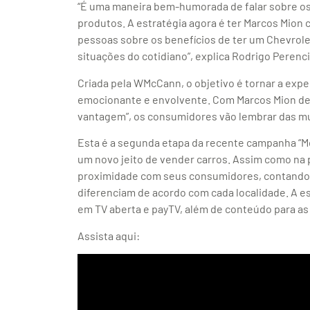
“É uma maneira bem-humorada de falar sobre os 
produtos. A estratégia agora é ter Marcos Mion 
pessoas sobre os benefícios de ter um Chevrole
situações do cotidiano”, explica Rodrigo Perenc
Criada pela WMcCann, o objetivo é tornar a exp
emocionante e envolvente. Com Marcos Mion de
vantagem”, os consumidores vão lembrar das mu
Esta é a segunda etapa da recente campanha “M
um novo jeito de vender carros. Assim como na 
proximidade com seus consumidores, contando 
diferenciam de acordo com cada localidade. A est
em TV aberta e payTV, além de conteúdo para as 
Assista aqui: