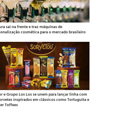
ra sai na frente e traz máquinas de
sonalização cosmética para o mercado brasileiro
or e Grupo Los Los se unem para lançar linha com
sorvetes inspirados em clássicos como Tortuguita e
ter Toffees