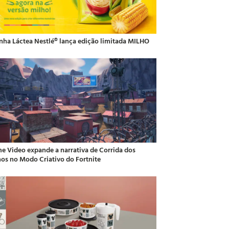
inha Láctea Nestlé® lança edição limitada MILHO
me Video expande a narrativa de Corrida dos
hos no Modo Criativo do Fortnite