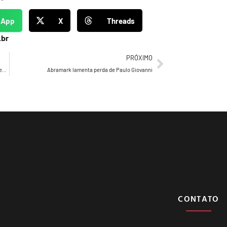
sApp
X
Threads
.br
PRÓXIMO
Budweiser sobe super lua vermelha inspirada no The Weeknd no céu de SP
Abramark lamenta perda de Paulo Giovanni
CONTATO