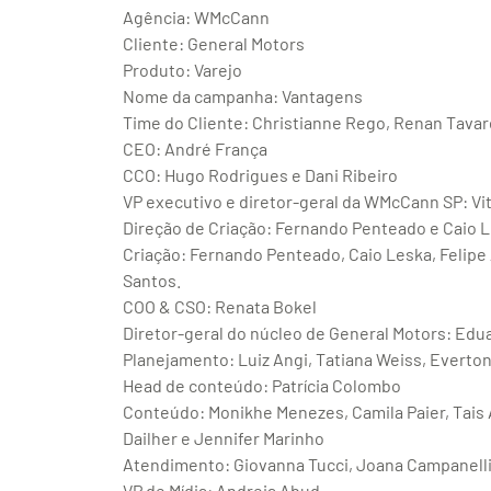
Agência: WMcCann
Cliente: General Motors
Produto: Varejo
Nome da campanha: Vantagens
Time do Cliente: Christianne Rego, Renan Tavar
CEO: André França
CCO: Hugo Rodrigues e Dani Ribeiro
VP executivo e diretor-geral da WMcCann SP: Vit
Direção de Criação: Fernando Penteado e Caio 
Criação: Fernando Penteado, Caio Leska, Felipe
Santos.
COO & CSO: Renata Bokel
Diretor-geral do núcleo de General Motors: Edu
Planejamento: Luiz Angi, Tatiana Weiss, Everto
Head de conteúdo: Patrícia Colombo
Conteúdo: Monikhe Menezes, Camila Paier, Tais A
Dailher e Jennifer Marinho
Atendimento: Giovanna Tucci, Joana Campanelli, 
VP de Mídia: Andreia Abud