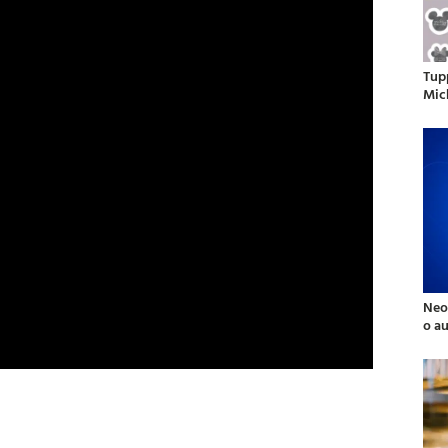
Tup
Mic
Neo
o a