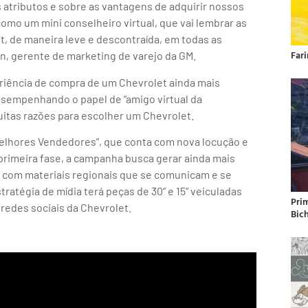
atributos e sobre as vantagens de adquirir nossos
como um mini conselheiro virtual, que vai lembrar as
t, de maneira leve e descontraída, em todas as
Far
in, gerente de marketing de varejo da GM.
eriência de compra de um Chevrolet ainda mais
sempenhando o papel de “amigo virtual da
itas razões para escolher um Chevrolet.
elhores Vendedores”, que conta com nova locução e
primeira fase, a campanha busca gerar ainda mais
com materiais regionais que se comunicam e se
ratégia de mídia terá peças de 30” e 15” veiculadas
Pri
redes sociais da Chevrolet.
Bic