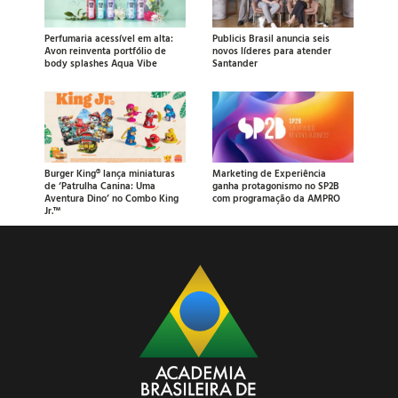
Perfumaria acessível em alta:
Publicis Brasil anuncia seis
Avon reinventa portfólio de
novos líderes para atender
body splashes Aqua Vibe
Santander
Burger King® lança miniaturas
Marketing de Experiência
de ‘Patrulha Canina: Uma
ganha protagonismo no SP2B
Aventura Dino’ no Combo King
com programação da AMPRO
Jr.™