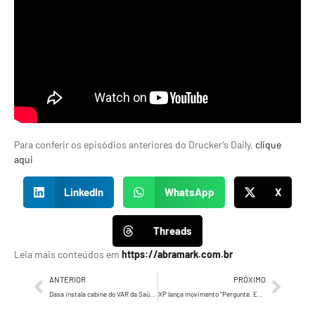
Para conferir os episódios anteriores do Drucker’s Daily,
clique
aqui
LinkedIn
WhatsApp
X
Threads
Leia mais conteúdos em
https://abramark.com.br
ANTERIOR
PRÓXIMO
Dasa instala cabine do VAR da Saúde na Avenida Paulista para transformar futebol em campanha de prevenção
XP lança movimento “Pergunte. Entenda. Escolha.” com campanha da DPZ que convida investidores a questionar o mercado financeiro