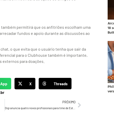
Arc
s também permitirá que os anfitriões escolham uma
18 
But
arrecadar fundos e apoio durante as discussões ao
chat, o que evita que o usuário tenha que sair da
iferencial para o Clubhouse também é importante,
ks externos para doações.
sApp
X
Threads
Phil
ver
.br
PRÓXIMO
Digi anuncia quatro novos profissionais para time de Estratégia de Negócios