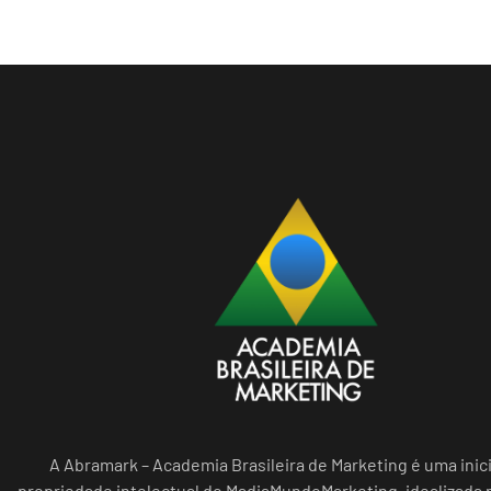
A Abramark – Academia Brasileira de Marketing é uma inici
propriedade intelectual do MadiaMundoMarketing, idealizada n