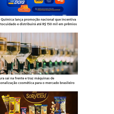
 Química lança promoção nacional que incentiva
utocuidado e distribuirá até R$ 150 mil em prêmios
ra sai na frente e traz máquinas de
sonalização cosmética para o mercado brasileiro