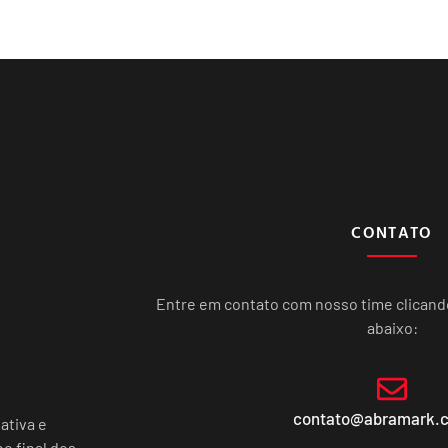
CONTATO
Entre em contato com nosso time clican
abaixo:
contato@abramark.
ativa e
o final dos