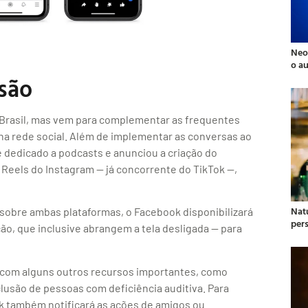
Neo
o a
são
 Brasil, mas vem para complementar as frequentes
 na rede social. Além de implementar as conversas ao
 dedicado a podcasts e anunciou a criação do
Reels do Instagram — já concorrente do TikTok —,
Natu
 sobre ambas plataformas, o Facebook disponibilizará
per
ão, que inclusive abrangem a tela desligada — para
 com alguns outros recursos importantes, como
clusão de pessoas com deficiência auditiva. Para
k também notificará as ações de amigos ou