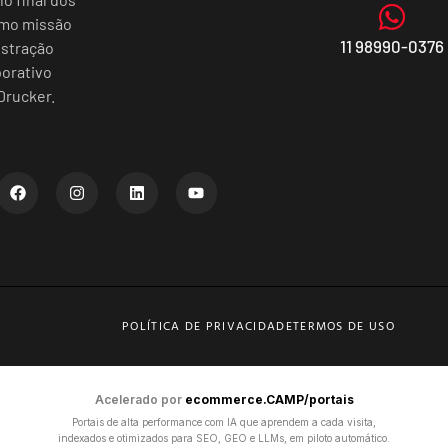
omo missão
11 98990-0376
istração
porativo
Drucker.
POLÍTICA DE PRIVACIDADE
TERMOS DE USO
Acelerado por
ecommerce.CAMP/portais
Portais de alta performance com IA que aprendem a cada visita,
indexados e otimizados para SEO, GEO e LLMs, em piloto automático.