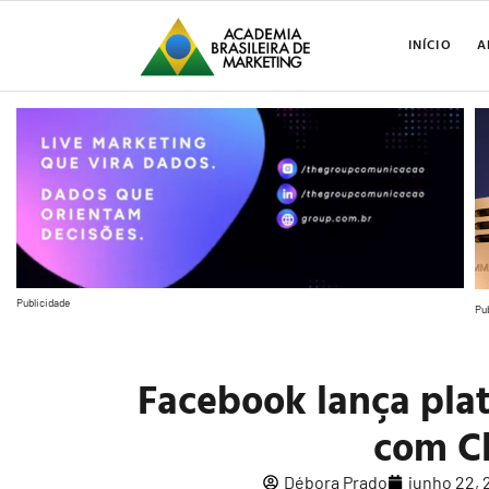
INÍCIO
A
Publicidade
Pu
Facebook lança pla
com C
Débora Prado
junho 22, 