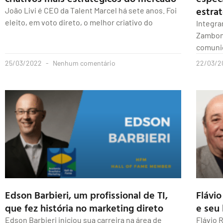
estra
João Livi é CEO da Talent Marcel há sete anos. Foi
eleito, em voto direto, o melhor criativo do
Integra
Zamboni
comunic
25/03/2022
Nenhum comentário
22/03/
Edson Barbieri, um profissional de TI,
Flávio
que fez história no marketing direto
e seu
Edson Barbieri iniciou sua carreira na área de
Flávio 