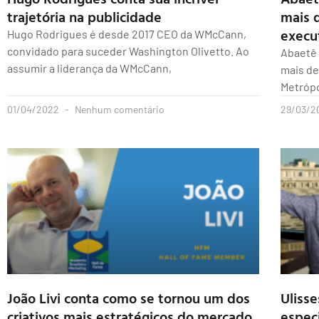
trajetória na publicidade
mais 
execu
Hugo Rodrigues é desde 2017 CEO da WMcCann,
convidado para suceder Washington Olivetto. Ao
Abaetê 
assumir a liderança da WMcCann,
mais de
Metrópo
01/04/2022
Nenhum comentário
29/03/2
João Livi conta como se tornou um dos
Uliss
criativos mais estratégicos do mercado
espec