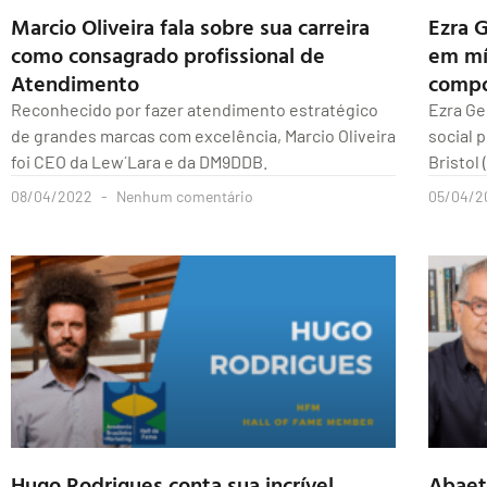
Marcio Oliveira fala sobre sua carreira
Ezra 
como consagrado profissional de
em mí
Atendimento
comp
Reconhecido por fazer atendimento estratégico
Ezra Ge
de grandes marcas com excelência, Marcio Oliveira
social 
foi CEO da Lew´Lara e da DM9DDB.
Bristol 
08/04/2022
Nenhum comentário
05/04/
Hugo Rodrigues conta sua incrível
Abaet