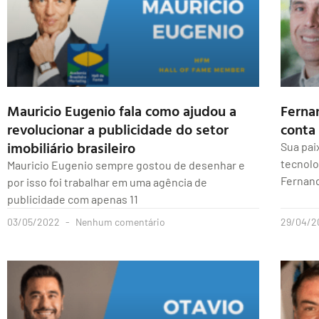
Mauricio Eugenio fala como ajudou a
Ferna
revolucionar a publicidade do setor
conta 
imobiliário brasileiro
Sua pai
tecnolo
Mauricio Eugenio sempre gostou de desenhar e
Fernan
por isso foi trabalhar em uma agência de
publicidade com apenas 11
03/05/2022
Nenhum comentário
29/04/