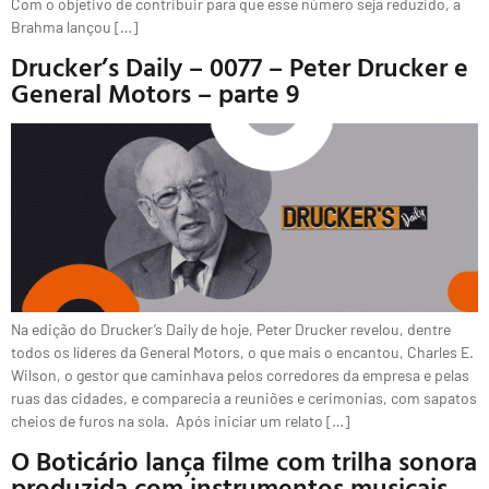
Com o objetivo de contribuir para que esse número seja reduzido, a
Brahma lançou […]
Drucker’s Daily – 0077 – Peter Drucker e
General Motors – parte 9
Na edição do Drucker’s Daily de hoje, Peter Drucker revelou, dentre
todos os líderes da General Motors, o que mais o encantou, Charles E.
Wilson, o gestor que caminhava pelos corredores da empresa e pelas
ruas das cidades, e comparecia a reuniões e cerimonias, com sapatos
cheios de furos na sola. Após iniciar um relato […]
O Boticário lança filme com trilha sonora
produzida com instrumentos musicais