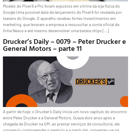
Modelo do Pixel 6 e Pro foram expostos em vitrine da loja física do
Google Uma possível data de lançamento do Pixel 6 foi revelada por
teasers do Google. O aparelho recebeu fortes investimentos em
marketing, que levaram a empresa a ressuscitar a conta oficial da
linha Nexus e até mesmo desenvolver uma batata chips […]
Drucker’s Daily – 0079 – Peter Drucker e
General Motors – parte 11
A partir de hoje, o Drucker’s Daily inicia um novo capítulo do encontro
entre Peter Drucker e a General Motors. Quase dois anos após a
chegada de Drucker na GM, ao prestar serviços de consultoria, ele
conseguiu compreender o negócio e a partir daí, converteu-se na