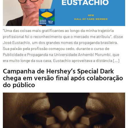
“Uma das coisas mais gratificantes ao longo da minha trajetória
profissional foi o reconhecimento que o mercado me atribuiu”, disse
José Eustachio, um dos grandes nomes da propaganda brasileira.
Sua paixão pela profissão começou cedo, durante o curso de
Publicidade e Propaganda na Universidade Anhembi Morumbi, que
era muito longe da sua casa, Eustachio aproveitava a distância […]
Campanha de Hershey’s Special Dark
chega em versão final após colaboração
do público