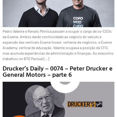
Pedro Valente e Renato Mimica passam a ocupar o cargo de co-CEOs
da Exame. Ambos darão continuidade ao negócio do veículo e
expansão das verticais Exame Invest, vertente de negócios, e Exame
Academy, vertical de educação. Valente ocupava a posição de CFO,
mas acumula experiências de administração e finanças. Ao executivo
trabalhou no BTG Pactual […]
Drucker’s Daily – 0074 – Peter Drucker e
General Motors – parte 6